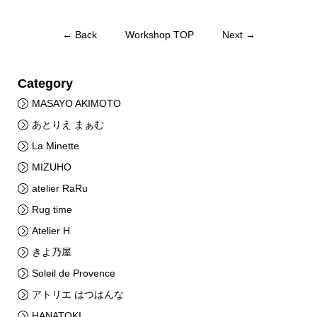
← Back
Workshop TOP
Next →
Category
MASAYO AKIMOTO
あとりえ まぁむ
La Minette
MIZUHO
atelier RaRu
Rug time
Atelier H
きよ乃屋
Soleil de Provence
アトリエ はつはんな
HANATOKI