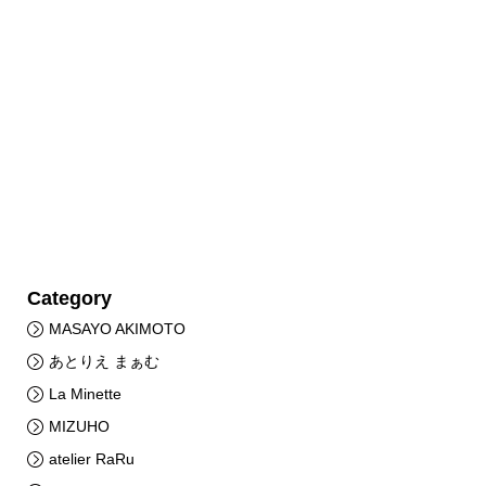
Category
MASAYO AKIMOTO
あとりえ まぁむ
La Minette
MIZUHO
atelier RaRu