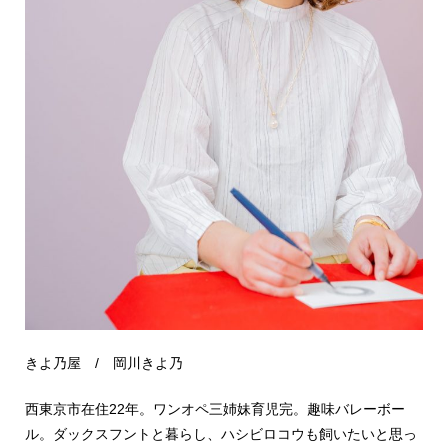
きよ乃屋 / 岡川きよ乃
西東京市在住22年。ワンオペ三姉妹育児完。趣味バレーボー
ル。ダックスフントと暮らし、ハシビロコウも飼いたいと思っ