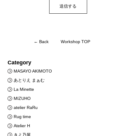
← Back
Workshop TOP
Category
MASAYO AKIMOTO
あとりえ まぁむ
La Minette
MIZUHO
atelier RaRu
Rug time
Atelier H
きよ乃屋