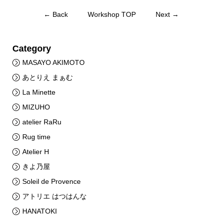
← Back
Workshop TOP
Next →
Category
MASAYO AKIMOTO
あとりえ まぁむ
La Minette
MIZUHO
atelier RaRu
Rug time
Atelier H
きよ乃屋
Soleil de Provence
アトリエ はつはんな
HANATOKI