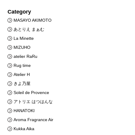
Category
MASAYO AKIMOTO
あとりえ まぁむ
La Minette
MIZUHO
atelier RaRu
Rug time
Atelier H
きよ乃屋
Soleil de Provence
アトリエ はつはんな
HANATOKI
Aroma Fragrance Air
Kukka Aika