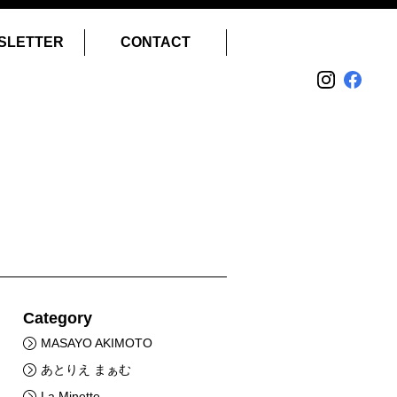
SLETTER
CONTACT
Category
MASAYO AKIMOTO
あとりえ まぁむ
La Minette