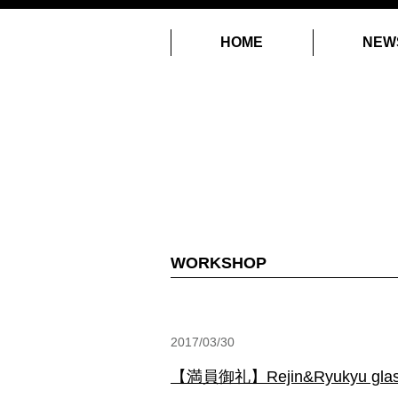
HOME
NEW
WORKSHOP
2017/03/30
【満員御礼】Rejin&Ryukyu gl