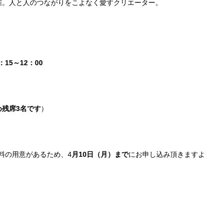
催。人と人のつながりをこよなく愛すクリエーター。
15～12：00
め残席3名です
）
料の用意があるため、4
月10
日（月）まで
にお申し込み頂きますよ